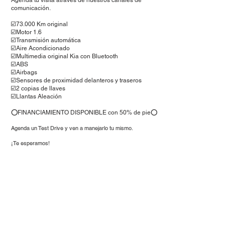
Agenda tu visita através de nuestros canales de
comunicación.
☑️73.000 Km original
☑️Motor 1.6
☑️Transmisión automática
☑️Aire Acondicionado
☑️Multimedia original Kia con Bluetooth
☑️ABS
☑️Airbags
☑️Sensores de proximidad delanteros y traseros
☑️2 copias de llaves
☑️Llantas Aleación
⭕️FINANCIAMIENTO DISPONIBLE con 50% de pie⭕️
Agenda un Test Drive y ven a man
ej
arlo tu mismo.
¡Te esperamos!
Síguenos en nuestras redes sociales
contacto@targaautomoviles.co