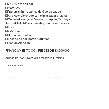
☑️77.000 Km original
☑️Motor 2.0
☑️Transmisión mecánica de 6 velocidades
☑️Aire Acondicionado con climatizador bi-zona
☑️Multimedia original Mazda con Apple CarPlay y
Android Auto ☑️Sensores de proximidad traseros
☑️ABS
☑️7 Airbags
☑️Computador a bordo
☑️Encendido con botón Start/Stop
☑️Llantas Aleación
FINANCIAMIENTO CON PIE DESDE $3.000.000
Agenda un Test Drive y ven a man
ej
arlo tu mismo.
¡Te esperamos!
Síguenos en nuestras redes sociales
contacto@targaautomoviles.co
m