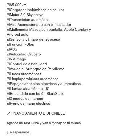
☑️65.000km
☑️Cargador inalámbrico de celular
☑️Motor 2.0 Sky active
☑️Transmisión automática
☑️Aire Acondicionado con climatizador
☑️Multimedia Mazda con pantalla, Apple Carplay y
Android auto
☑️Sensor y cámara de retroceso
☑️Función I-Stop
☑️ABS
☑️Velocidad Crucero
☑️6 Airbags
☑️Control de estabilidad
☑️Ayuda al Arranque en Pendiente
☑️Luces automáticas
☑️Limpiaparabrisas automático
☑️Espejos abatibles eléctricos y automáticos.
☑️Llantas aleación de 18”
☑️Encendido con botón Start/Stop.
☑️2 modos de manejo
☑️Freno de mano eléctrico
📌FINANCIAMIENTO DISPONIBLE
Agenda un Test Drive y ven a man
ej
arlo tú mismo.
¡Te esperamos!